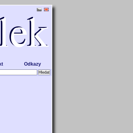
kt
Odkazy